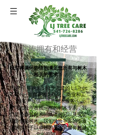
家族拥有和经营
我们将满怀热情地满足您所有与树木
相关的需求！
自 1990 年以来，位于尤金的 LJ Tree
Care 一直自豪地为住宅、商业和工
业客户提供一流的树木服务！
作为尤金市首屈一指的树木专家，我
们擅长修剪树木、清理树冠以及安全
移除危险树木。我们经验丰富的专业
团队致力于以卓越的品质和服务超越
您的期望。